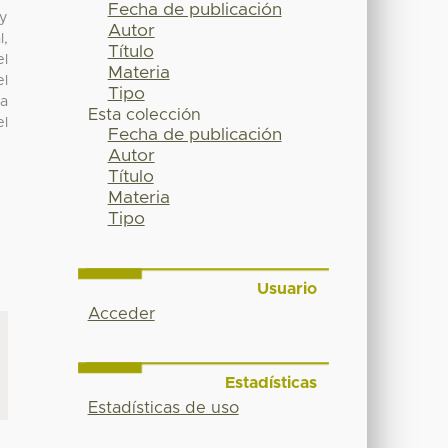
Fecha de publicación
 y
Autor
l,
Título
el
Materia
el
Tipo
la
Esta colección
el
Fecha de publicación
Autor
Título
Materia
Tipo
Usuario
Acceder
Estadísticas
Estadísticas de uso