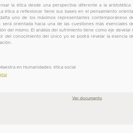
sar la ética desde una perspectiva diferente a la aristotélica
 La ética a reflexionar tiene sus bases en el pensamiento orienta
datta uno de los máximos representantes contemporáneos d
n será orientada hacia una de las cuestiones más esenciales d
ción del mismo. El análisis del sufrimiento tiene como eje develar 
tir del conocimiento del único yo se podrá revelar la esencia d
ación.
 Maestra en Humanidades: ética social
ital
Ver documento