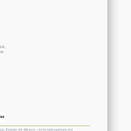
sa,
be
ca, Estado de México.
rectoria@uaemex.mx