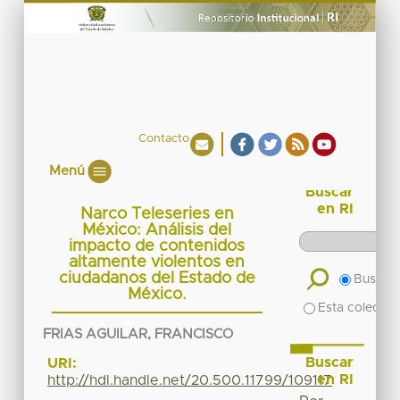
Contacto
Menú
Buscar
en RI
Narco Teleseries en
México: Análisis del
impacto de contenidos
altamente violentos en
ciudadanos del Estado de
Buscar 
México.
Esta colecció
FRIAS AGUILAR, FRANCISCO
Buscar
URI:
en RI
http://hdl.handle.net/20.500.11799/109117