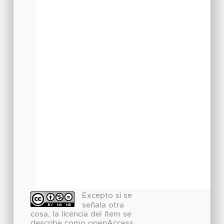
Excepto si se
señala otra
cosa, la licencia del ítem se
describe como openAccess