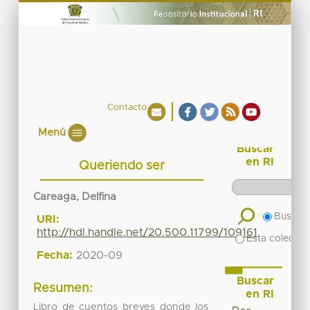
Contacto
Menú
Buscar
en RI
Queriendo ser
Careaga, Delfina
Buscar 
URI:
http://hdl.handle.net/20.500.11799/109161
Esta colecció
Fecha:
2020-09
Buscar
Resumen:
en RI
Libro de cuentos breves donde los