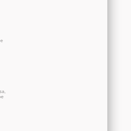
de
sa,
be