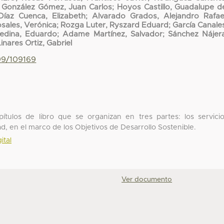
;
González Gómez, Juan Carlos
;
Hoyos Castillo, Guadalupe d
Díaz Cuenca, Elizabeth
;
Alvarado Grados, Alejandro Rafae
sales, Verónica
;
Rozga Luter, Ryszard Eduard
;
García Canale
dina, Eduardo
;
Adame Martínez, Salvador
;
Sánchez Nájer
Linares Ortiz, Gabriel
799/109169
pítulos de libro que se organizan en tres partes: los servici
dad, en el marco de los Objetivos de Desarrollo Sostenible.
ital
Ver documento