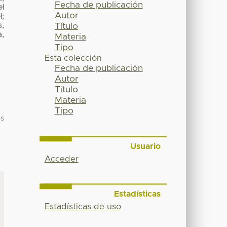
Fecha de publicación
el
Autor
l
;
s,
Título
a,
Materia
Tipo
Esta colección
Fecha de publicación
Autor
Título
Materia
Tipo
os
Usuario
Acceder
Estadísticas
Estadísticas de uso