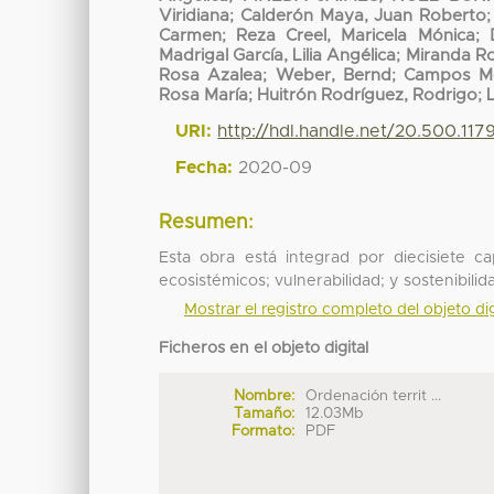
Viridiana
;
Calderón Maya, Juan Roberto
Carmen
;
Reza Creel, Maricela Mónica
;
Madrigal García, Lilia Angélica
;
Miranda Ro
Rosa Azalea
;
Weber, Bernd
;
Campos Me
Rosa María
;
Huitrón Rodríguez, Rodrigo
;
URI:
http://hdl.handle.net/20.500.11
Fecha:
2020-09
Resumen:
Esta obra está integrad por diecisiete ca
ecosistémicos; vulnerabilidad; y sostenibili
Mostrar el registro completo del objeto dig
Ficheros en el objeto digital
Nombre:
Ordenación territ ...
Tamaño:
12.03Mb
Formato:
PDF