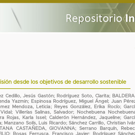
visión desde los objetivos de desarrollo sostenible
ez Cedillo, Jesús Gastón
;
Rodríguez Soto, Clarita
;
BALDERA
renda Yazmin
;
Espinosa Rodríguez, Miguel Ángel
;
Juan Pére
mez Mendoza, Leticia
;
Reyes González, Erika Rocío
;
Garc
Vidal
;
Villerías Salinas, Salvador
;
Nochebuena Nochebuena
ra Rojas, Karla Issel
;
Calderón Hernández, Jaqueline
;
Garc
a
;
Manzano Solís, Luis Ricardo
;
Sánchez Carrillo, Christian Ivá
TANA CASTAÑEDA, GIOVANNA
;
Serrano Barquín, Rebec
ILIO
;
Rosas Ferrusca, Francisco Javier
;
Rodríguez Sánchez