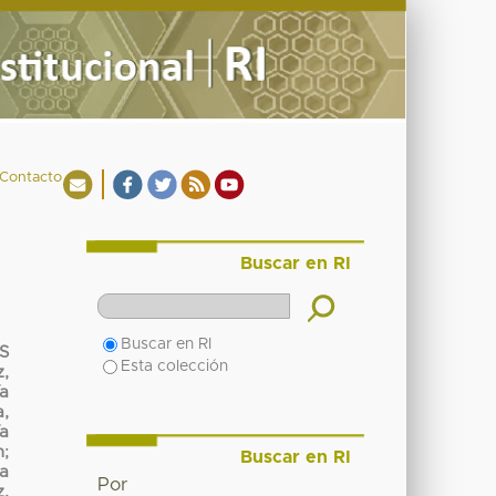
Contacto
Buscar en RI
Buscar en RI
S
Esta colección
z,
ía
,
ía
n
;
Buscar en RI
a
Por
,