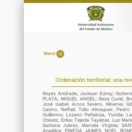
Menú
Ordenación territorial: una re
Reyes Andrade, Jocksan Edrey
;
Gutierr
PLATA, MIGUEL ANGEL
;
Reza Curiel, B
José Isabel
;
Arcos Severo, Minerva
;
Gó
Castro, Neftalí
;
Tello Almaguer, Pedro 
Guillermo
;
Lozano Peñaloza, Yuridia
;
La
Chávez, Erika
;
Tejeda Tayabas, Luz Marí
Santana Juárez, Marcela Virginia
;
SAN
Angélica
;
PINEDA JAIMES, NOEL BONF