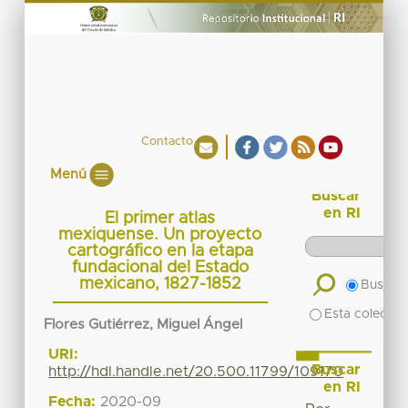
Contacto
Menú
Buscar
en RI
El primer atlas
mexiquense. Un proyecto
cartográfico en la etapa
fundacional del Estado
mexicano, 1827-1852
Buscar 
Esta colecció
Flores Gutiérrez, Miguel Ángel
URI:
Buscar
http://hdl.handle.net/20.500.11799/109170
en RI
Fecha:
2020-09