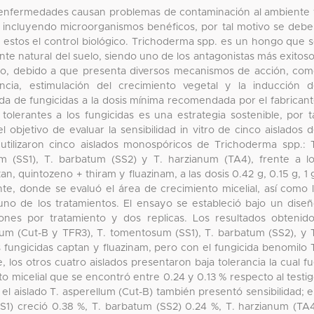
 de enfermedades causan problemas de contaminación al ambiente
o, incluyendo microorganismos benéficos, por tal motivo se deb
e estos el control biológico. Trichoderma spp. es un hongo que 
te natural del suelo, siendo uno de los antagonistas más exitos
elo, debido a que presenta diversos mecanismos de acción, co
encia, estimulación del crecimiento vegetal y la inducción 
nada de fungicidas a la dosis mínima recomendada por el fabrican
olerantes a los fungicidas es una estrategia sostenible, por t
 objetivo de evaluar la sensibilidad in vitro de cinco aislados 
utilizaron cinco aislados monospóricos de Trichoderma spp.: 
m (SS1), T. barbatum (SS2) y T. harzianum (TA4), frente a l
an, quintozeno + thiram y fluazinam, a las dosis 0.42 g, 0.15 g, 1 
nte, donde se evaluó el área de crecimiento micelial, así como 
uno de los tratamientos. El ensayo se estableció bajo un dise
ones por tratamiento y dos replicas. Los resultados obtenid
lum (Cut-B y TFR3), T. tomentosum (SS1), T. barbatum (SS2), y 
 fungicidas captan y fluazinam, pero con el fungicida benomilo 
 los otros cuatro aislados presentaron baja tolerancia la cual f
o micelial que se encontró entre 0.24 y 0.13 % respecto al testi
 el aislado T. asperellum (Cut-B) también presentó sensibilidad; 
SS1) creció 0.38 %, T. barbatum (SS2) 0.24 %, T. harzianum (TA