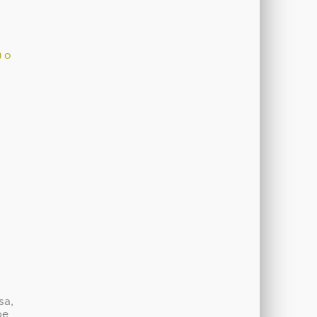
) o
sa,
be