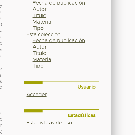
Fecha de publicación
 y
Autor
en
Título
se
Materia
os
Tipo
mo
Esta colección
de
Fecha de publicación
te
Autor
al
Título
de
Materia
T.
Tipo
os
g,
la
Usuario
ño
os
Acceder
T.
T.
ue
Estadísticas
go
Estadísticas de uso
en
4)