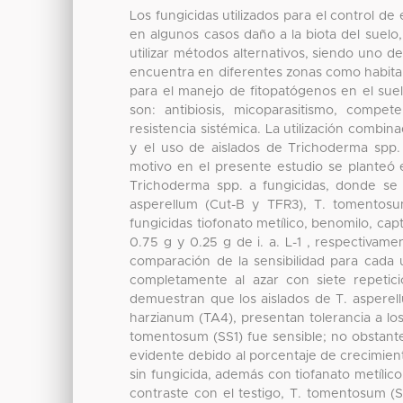
Los fungicidas utilizados para el control
en algunos casos daño a la biota del suel
utilizar métodos alternativos, siendo uno d
encuentra en diferentes zonas como habitan
para el manejo de fitopatógenos en el su
son: antibiosis, micoparasitismo, compet
resistencia sistémica. La utilización combi
y el uso de aislados de Trichoderma spp. t
motivo en el presente estudio se planteó el
Trichoderma spp. a fungicidas, donde se 
asperellum (Cut-B y TFR3), T. tomentosu
fungicidas tiofonato metílico, benomilo, capt
0.75 g y 0.25 g de i. a. L-1 , respectivame
comparación de la sensibilidad para cada 
completamente al azar con siete repetici
demuestran que los aislados de T. asperel
harzianum (TA4), presentan tolerancia a los
tomentosum (SS1) fue sensible; no obstante,
evidente debido al porcentaje de crecimient
sin fungicida, además con tiofanato metílico
contraste con el testigo, T. tomentosum (