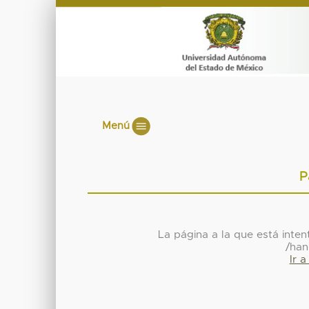
Menú
P
La página a la que está inte
/han
Ir 