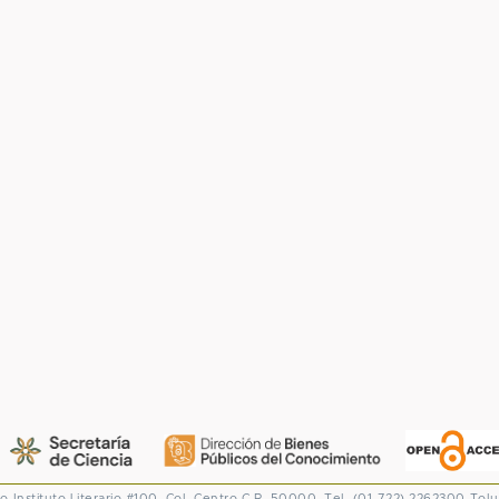
co
Instituto Literario #100. Col. Centro
C.P. 50000. Tel. (01-722) 2262300
Tolu