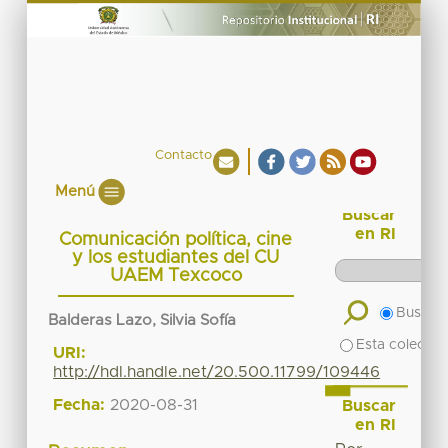
Contacto
Menú
Buscar
en RI
Comunicación política, cine
y los estudiantes del CU
UAEM Texcoco
Buscar 
Balderas Lazo, Silvia Sofía
Esta colecció
URI:
http://hdl.handle.net/20.500.11799/109446
Fecha:
2020-08-31
Buscar
en RI