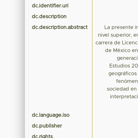
dc.identifier.uri
dc.description
dc.description.abstract
La presente i
nivel superior, 
carrera de Licen
de México en
generaci
Estudios 20
geográficos
fenómeno
sociedad en 
interpretac
dc.language.iso
dc.publisher
dc.rights