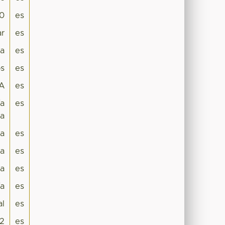
.0
es
ar
es
ca
es
s
es
A
es
ía
es
ca
ra
es
a
es
a
es
ía
es
al
es
2
es