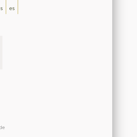
is
es
sde