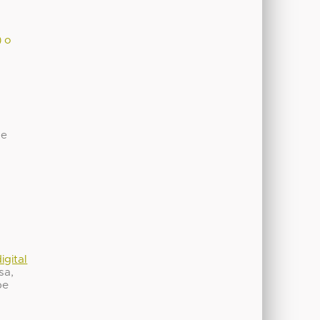
) o
de
igital
sa,
be