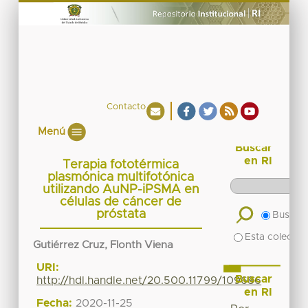
Contacto
Menú
Buscar
en RI
Terapia fototérmica
plasmónica multifotónica
utilizando AuNP-iPSMA en
células de cáncer de
próstata
Buscar 
Esta colecció
Gutiérrez Cruz, Flonth Viena
URI:
Buscar
http://hdl.handle.net/20.500.11799/109686
en RI
Fecha:
2020-11-25