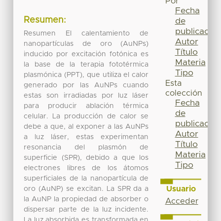
Por
Fecha
Resumen:
de
publicación
Resumen El calentamiento de
Autor
nanopartículas de oro (AuNPs)
Título
inducido por excitación fotónica es
Materia
la base de la terapia fototérmica
Tipo
plasmónica (PPT), que utiliza el calor
Esta
generado por las AuNPs cuando
colección
estas son irradiadas por luz láser
Fecha
para producir ablación térmica
de
celular. La producción de calor se
publicación
debe a que, al exponer a las AuNPs
Autor
a luz láser, estas experimentan
Título
resonancia del plasmón de
Materia
superficie (SPR), debido a que los
Tipo
electrones libres de los átomos
superficiales de la nanopartícula de
Usuario
oro (AuNP) se excitan. La SPR da a
la AuNP la propiedad de absorber o
Acceder
dispersar parte de la luz incidente.
La luz absorbida es transformada en