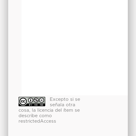
Excepto si se
señala otra
cosa, la licencia del ítem se
describe como
restrictedAccess