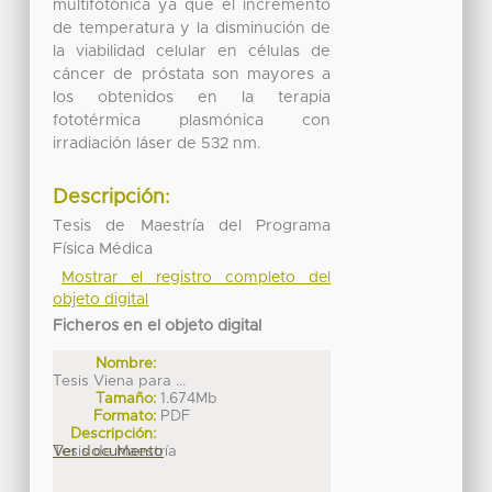
multifotónica ya que el incremento
de temperatura y la disminución de
la viabilidad celular en células de
cáncer de próstata son mayores a
los obtenidos en la terapia
fototérmica plasmónica con
irradiación láser de 532 nm.
Descripción:
Tesis de Maestría del Programa
Física Médica
Mostrar el registro completo del
objeto digital
Ficheros en el objeto digital
Nombre:
Tesis Viena para ...
Tamaño:
1.674Mb
Formato:
PDF
Descripción:
Tesis de Maestría
Ver documento