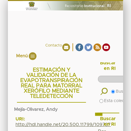
Contacto
Menú
Buscar
en RI
ESTIMACIÓN Y
VALIDACIÓN DE LA
EVAPOTRANSPIRACIÓN
REAL PARA MATORRAL
XERÓFILO MEDIANTE
Buscar 
TELEDETECCIÓN
Esta colecció
Mejía-Olivarez, Andy
Buscar
URI:
en RI
http://hdl.handle.net/20.500.11799/109737