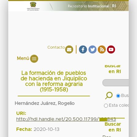
Contacto
Menú
Buscar
en RI
La formación de pueblos
de hacienda en Jiquipilco
con la reforma agraria
(1915-1958)
Buscar 
Hernández Juárez, Rogelio
Esta colecció
URI:
http://hdl.handle.net/20.500.11799/109843
Buscar
Fecha:
2020-10-13
en RI