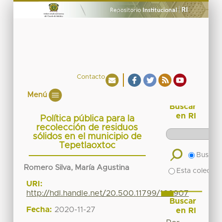
Contacto
Menú
Buscar
en RI
Política pública para la
recolección de residuos
sólidos en el municipio de
Tepetlaoxtoc
Buscar 
Romero Silva, María Agustina
Esta colecció
URI:
http://hdl.handle.net/20.500.11799/109907
Buscar
Fecha:
2020-11-27
en RI