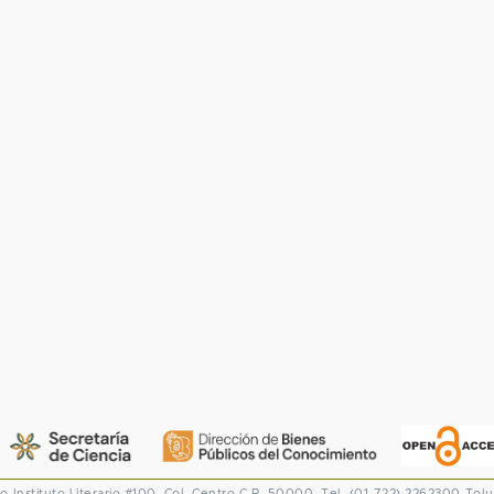
co
Instituto Literario #100. Col. Centro
C.P. 50000. Tel. (01-722) 2262300
Tolu