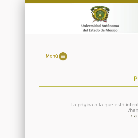
Menú
P
La página a la que está inte
/ha
Ir 