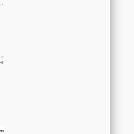
de
sa,
be