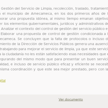
e Gestión del Servicio de Limpia, recolección, traslado, tratamien
 en el municipio de Amecameca, en los dos primeros años de 
aborar una propuesta idónea, al mismo tiempo emanan objetiv
r los elementos gubernamentales, jurídicos y administrativos d
 Analizar el contexto del control de gestión del servicio público 
Elaborar una propuesta de control de gestión condicionada a 
ecameca. Se concluyen que la falta de protocolos o incluso 
iento de la Dirección de Servicios Públicos genera una ausenc
trabajando para mejorar el servicio de limpia, ya que este servic
 la ciudadanía no les están satisfaciendo esas necesidades que 
egurando del mismo modo que para presentar un buen servic
idad, e incluso de servicio público eficaz y eficiente se necesi
a misma coordinación y que este sea mejor prestado, pero con l
ital
Ver documento