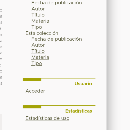
Fecha de publicación
Autor
to
Título
la
Materia
os
Tipo
el
Esta colección
en
Fecha de publicación
la
Autor
de
Título
ia
Materia
io
Tipo
el
io
ta
Usuario
as
Acceder
Estadísticas
Estadísticas de uso