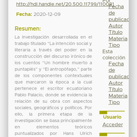
Por
http://hdl.handle.net/20.500.11799/110081
Fecha
de
Fecha:
2020-12-09
publicación
Autor
Resumen:
Título
La investigación desarrollada en el
Materia
trabajo titulado “La intención social y
Tipo
literaria a través del poder en la
Esta
construcción del discurso irónico de
colección
los cuentos “Un hombre muerto a
Fecha
puntapiés” y “El antropófago,” parte
de
de los componentes contextuales
publicación
que marcaron la época a la cual
Autor
pertenece el escritor ecuatoriano
Título
Pablo Palacio, donde se evidencia la
Materia
relación de su obra con aspectos
Tipo
sociales, geográficos y políticos. Por
ello, la primera etapa de la
Usuario
investigación se basa principalmente
Acceder
en elementos teóricos
puntualizados por Hans Ulrich