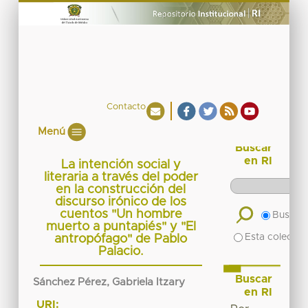
Contacto
Menú
Buscar
en RI
La intención social y
literaria a través del poder
en la construcción del
discurso irónico de los
cuentos "Un hombre
Buscar 
muerto a puntapiés" y "El
Esta colecció
antropófago" de Pablo
Palacio.
Buscar
Sánchez Pérez, Gabriela Itzary
en RI
URI: