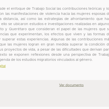
sde el enfoque de Trabajo Social las contribuciones teóricas y l
con las manifestaciones de violencia hacia las mujeres esposas 
 distancia, así como las estrategias de afrontamiento que h
or ello se ubicaron estudios e investigaciones realizadas en algun
to y Querétaro que consideran el papel de las mujeres que 
encias que experimentan, los efectos que viven y las formas 
y superar estas experiencias. Algunas de las contribuciones m
que las mujeres logran en gran medida superar la condición 
s proyectos de vida, a pesar de las dificultades que derivan pa
ntexto se exponen reflexiones desde una perspectiva de Traba
agenda de los estudios migratorios vinculados al género.
ital
Ver documento