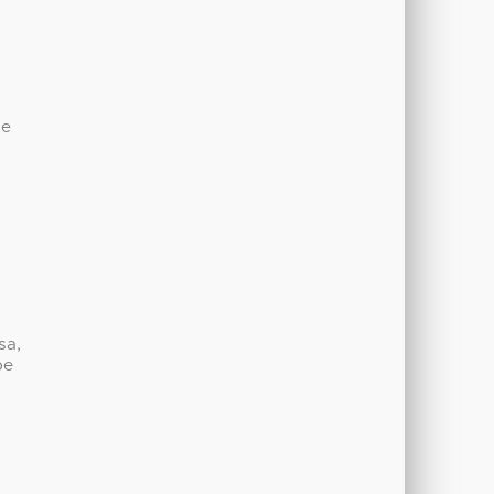
de
sa,
be