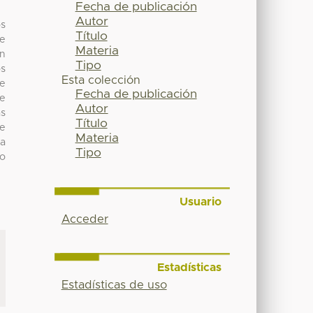
Fecha de publicación
Autor
os
Título
de
Materia
an
Tipo
os
Esta colección
se
Fecha de publicación
de
Autor
ás
Título
de
Materia
ra
Tipo
jo
Usuario
Acceder
Estadísticas
Estadísticas de uso