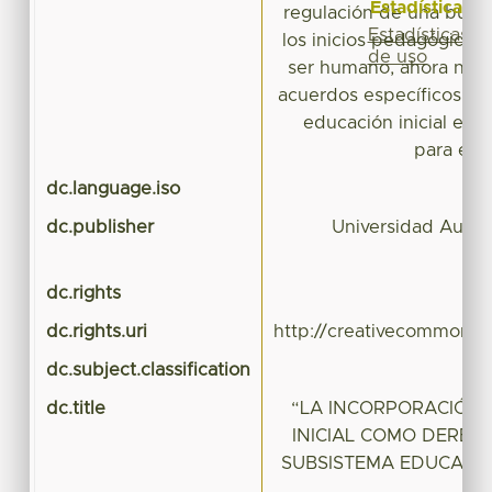
Estadísticas
regulación de una bue
Estadísticas
los inicios pedagógicos 
de uso
ser humano, ahora nos 
acuerdos específicos par
educación inicial en 
para esc
dc.language.iso
dc.publisher
Universidad Autó
dc.rights
dc.rights.uri
http://creativecommons.o
dc.subject.classification
C
dc.title
“LA INCORPORACIÓN 
INICIAL COMO DEREC
SUBSISTEMA EDUCATIV
M