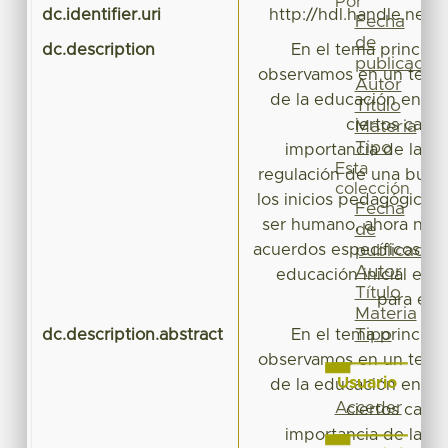
Por
dc.identifier.uri
http://hdl.handle.net/
Fecha
de
dc.description
En el tema principal
publicación
observamos en un tema g
Autor
de la educación en la h
Título
ciertos casos
Materia
Tipo
importancia de la pr
Esta
regulación de una bue
colección
los inicios pedagógicos 
Fecha
ser humano, ahora nos 
de
acuerdos específicos par
publicación
Autor
educación inicial en 
Título
para esc
Materia
Tipo
dc.description.abstract
En el tema principal
observamos en un tema g
Usuario
de la educación en la h
Acceder
ciertos casos
importancia de la pr