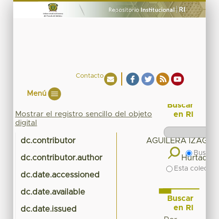
Contacto
Menú
Buscar
Mostrar el registro sencillo del objeto
en RI
digital
dc.contributor
AGUILERA IZAGUI
Buscar 
dc.contributor.author
Hurtado R
Esta colecció
dc.date.accessioned
202
dc.date.available
202
Buscar
en RI
dc.date.issued