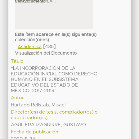
Ensayo acerca “LA ...
Ver documento
Este ítem aparece en la(s) siguiente(s)
colección(ones)
[435]
Académica
Visualización del Documento
Título
“LA INCORPORACIÓN DE LA
EDUCACIÓN INICIAL COMO DERECHO
HUMANO EN EL SUBSISTEMA
EDUCATIVO DEL ESTADO DE
MÉXICO; 2017-2019”
Autor
Hurtado Rellstab, Misael
Director(es) de tesis, compilador(es) o
coordinador(es)
AGUILERA IZAGUIRRE, GUSTAVO
Fecha de publicación