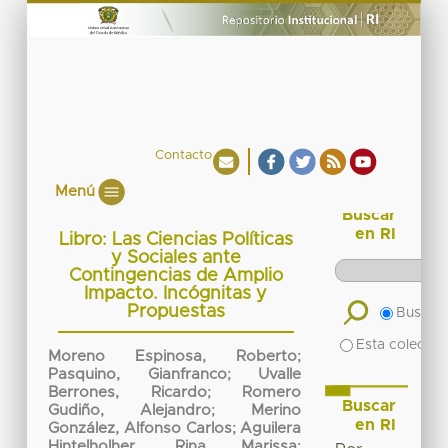
Contacto
Menú
Buscar
en RI
Libro: Las Ciencias Políticas
y Sociales ante
Contingencias de Amplio
Impacto. Incógnitas y
Propuestas
Buscar 
Esta colecció
Moreno Espinosa, Roberto
;
Pasquino, Gianfranco
;
Uvalle
Berrones, Ricardo
;
Romero
Buscar
Gudiño, Alejandro
;
Merino
en RI
González, Alfonso Carlos
;
Aguilera
Hintelholher, Rina Marissa
;