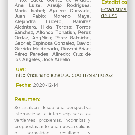
Pinto, Lucía
;
Gomez de Araujo,
Estadísticas
Ana Luiza
;
Araújo Rodrigues,
Estadísticas
María Isabel
;
Aguirre Quezada,
de uso
Juan Pablo
;
Moreno Maya,
Alejandra Lucero
;
Ramírez
Alcántara, Hilda Teresa
;
Torres
Sánchez, Alfonso Tonatiuh
;
Pérez
Ordaz, Angélica
;
Pérez Galmiche,
Gabriel
;
Espinosa González, David
;
Garrido Maldonado, Giovani Brian
;
Pérez Paredes, Alfredo
;
Cruz de
los Ángeles, José Aurelio
URI:
http://hdl.handle.net/20.500.11799/110262
Fecha:
2020-12-14
Resumen:
Se analizan desde una perspectiva
internacional a interdisciplinaria las
vertientes, problemas, incógnitas y
propuestas ante una nueva realidad
o normalidad, resultado y