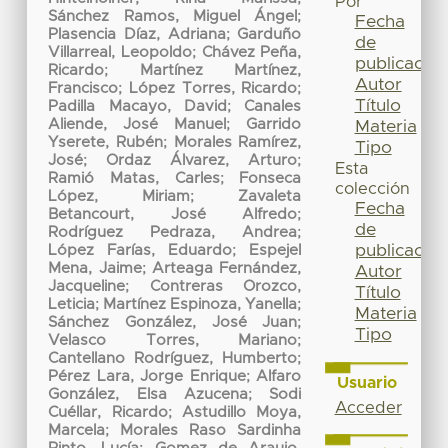
Por
Sánchez Ramos, Miguel Ángel
;
Fecha
Plasencia Díaz, Adriana
;
Garduño
de
Villarreal, Leopoldo
;
Chávez Peña,
publicación
Ricardo
;
Martínez Martínez,
Autor
Francisco
;
López Torres, Ricardo
;
Título
Padilla Macayo, David
;
Canales
Aliende, José Manuel
;
Garrido
Materia
Yserete, Rubén
;
Morales Ramírez,
Tipo
José
;
Ordaz Álvarez, Arturo
;
Esta
Ramió Matas, Carles
;
Fonseca
colección
López, Miriam
;
Zavaleta
Fecha
Betancourt, José Alfredo
;
de
Rodríguez Pedraza, Andrea
;
publicación
López Farías, Eduardo
;
Espejel
Mena, Jaime
;
Arteaga Fernández,
Autor
Jacqueline
;
Contreras Orozco,
Título
Leticia
;
Martínez Espinoza, Yanella
;
Materia
Sánchez González, José Juan
;
Tipo
Velasco Torres, Mariano
;
Cantellano Rodríguez, Humberto
;
Pérez Lara, Jorge Enrique
;
Alfaro
Usuario
González, Elsa Azucena
;
Sodi
Acceder
Cuéllar, Ricardo
;
Astudillo Moya,
Marcela
;
Morales Raso Sardinha