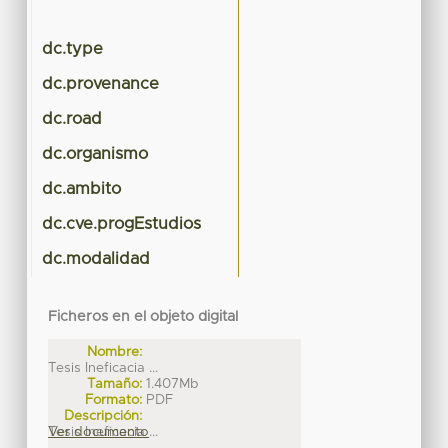
DI
dc.type
Te
dc.provenance
dc.road
dc.organismo
dc.ambito
dc.cve.progEstudios
dc.modalidad
Ficheros en el objeto digital
Nombre:
Tesis Ineficacia ...
Tamaño:
1.407Mb
Formato:
PDF
Descripción:
Tesis Ineficacia ...
Ver documento