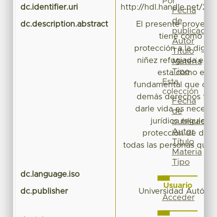
Por
dc.identifier.uri
http://hdl.handle.net/20
Fecha
de
dc.description.abstract
El presente proyecto
publicación
tiene como obj
Autor
protección a la dign
Título
niñez refugiada en 
Materia
Tipo
esta como el 
Esta
fundamental que cons
colección
demás derechos fun
Fecha
darle vida es necesar
de
jurídico regule o
publicación
Autor
protección de dich
Título
todas las personas que 
Materia
te
Tipo
dc.language.iso
Usuario
dc.publisher
Universidad Autóno
Acceder