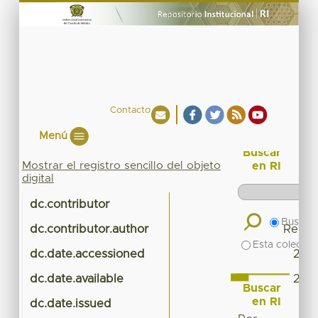
Contacto
Menú
Buscar
Mostrar el registro sencillo del objeto
en RI
digital
dc.contributor
Buscar 
dc.contributor.author
Reyes,
Esta colecció
dc.date.accessioned
2021
dc.date.available
2021
Buscar
en RI
dc.date.issued