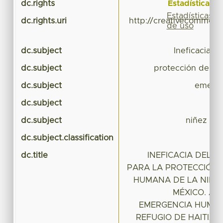
Estadísticas
dc.rights
Estadísticas
dc.rights.uri
http://creativecommons
de uso
dc.subject
Ineficacia de
dc.subject
protección de la
dc.subject
emerge
dc.subject
ref
dc.subject
niñez ref
dc.subject.classification
CI
dc.title
INEFICACIA DEL S
PARA LA PROTECCIÓN 
HUMANA DE LA NIÑE
MÉXICO. AN
EMERGENCIA HUMAN
REFUGIO DE HAITIAN