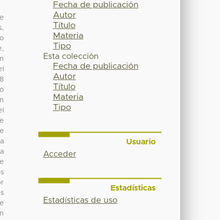
Fecha de publicación
Autor
de
Título
s,
Materia
to
Tipo
e,
Esta colección
ón
Fecha de publicación
el
Autor
18
Título
ro
Materia
en
Tipo
l
de
de
Usuario
la
ya
Acceder
le
os
or
Estadísticas
os
Estadísticas de uso
ue
on