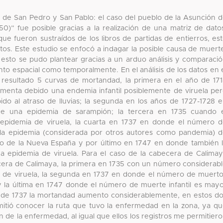
ia de San Pedro y San Pablo: el caso del pueblo de la Asunción 
0)” fue posible gracias a la realización de una matriz de dato
ue fueron sustraídos de los libros de partidas de entierros, es
datos. Este estudio se enfocó a indagar la posible causa de muert
 esto se pudo plantear gracias a un arduo análisis y comparaci
tanto espacial como temporalmente. En el análisis de los datos en 
resultado 5 curvas de mortandad, la primera en el año de 17
enta debido una endemia infantil posiblemente de viruela pe
ido al atraso de lluvias; la segunda en los años de 1727-1728 
e una epidemia de sarampión; la tercera en 1735 cuando e
 epidemia de viruela, la cuarta en 1737 en donde el número 
 la epidemia (considerada por otros autores como pandemia) 
orio de la Nueva España y por último en 1747 en donde también 
 epidemia de viruela. Para el caso de la cabecera de Calima
ecera de Calimaya, la primera en 1735 con un número considerab
 de viruela, la segunda en 1737 en donde el número de muert
y la última en 1747 donde el número de muerte infantil es may
o de 1737 la mortandad aumento considerablemente, en estos d
itió conocer la ruta que tuvo la enfermedad en la zona, ya q
in de la enfermedad, al igual que ellos los registros me permitier