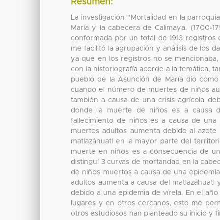
Resumen:
La investigación “Mortalidad en la parroqu
María y la cabecera de Calimaya. (1700-175
conformada por un total de 1913 registros q
me facilitó la agrupación y análisis de los 
ya que en los registros no se mencionaba,
con la historiografía acorde a la temática, 
pueblo de la Asunción de María dio como 
cuando el número de muertes de niños aum
también a causa de una crisis agrícola deb
donde la muerte de niños es a causa d
fallecimiento de niños es a causa de una
muertos adultos aumenta debido al azote
matlazáhuatl en la mayor parte del territ
muerte en niños es a consecuencia de una
distinguí 3 curvas de mortandad en la cab
de niños muertos a causa de una epidemia
adultos aumenta a causa del matlazáhuatl 
debido a una epidemia de vírela. En el añ
lugares y en otros cercanos, esto me perm
otros estudiosos han planteado su inicio y f