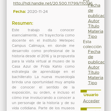
Por
http://hdl.handle.net/20.500.11799/110336
Fecha
de
Fecha:
2020-11-24
publicación
Autor
Resumen:
Título
Este trabajo da conocer
Materia
esencialmente, mi trayectoria como
Tipo
docente en el Instituto Metepec
Esta
Campus Calimaya, en donde me
colección
desarrollo como profesional de la
Fecha
historia desde el 2016 y la propuesta
de
para la visita virtual al museo de la
publicación
Casa Azul de Frida Kahlo como
Autor
estrategia de aprendizaje en el
Título
bachillerato La nueva museología
Materia
brinda una oportunidad muy amplia
Tipo
de conocer el sentido de la
exposición, su orden, e incluso el
Usuario
cómo irse involucrando a conocer a
Acceder
un personaje de la historia y de su
vida cotidiana. Parte de los museos