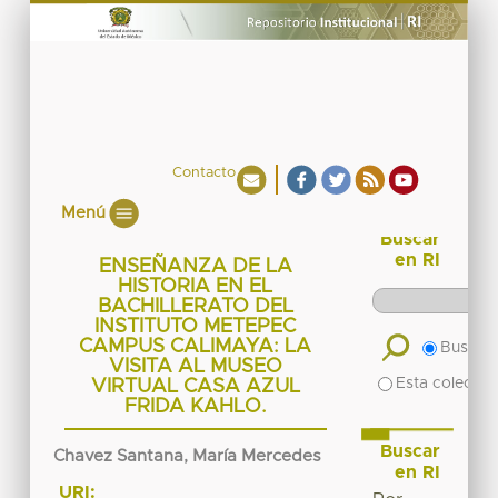
Contacto
Menú
Buscar
en RI
ENSEÑANZA DE LA
HISTORIA EN EL
BACHILLERATO DEL
INSTITUTO METEPEC
CAMPUS CALIMAYA: LA
Buscar 
VISITA AL MUSEO
Esta colecció
VIRTUAL CASA AZUL
FRIDA KAHLO.
Buscar
Chavez Santana, María Mercedes
en RI
URI: