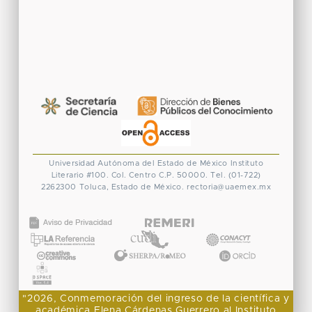
Universidad Autónoma del Estado de México
Instituto
Literario #100. Col. Centro
C.P. 50000. Tel. (01-722)
2262300
Toluca, Estado de México.
rectoria@uaemex.mx
CONACYT
"2026, Conmemoración del ingreso de la científica y
académica Elena Cárdenas Guerrero al Instituto