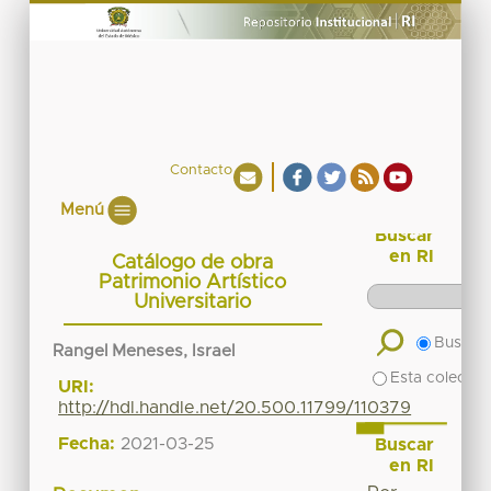
Contacto
Menú
Buscar
en RI
Catálogo de obra
Patrimonio Artístico
Universitario
Buscar 
Rangel Meneses, Israel
Esta colecció
URI:
http://hdl.handle.net/20.500.11799/110379
Fecha:
2021-03-25
Buscar
en RI