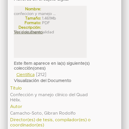
Nombre:
confeccion y manejo ...
Tamaño:
1.461Mb
Formato:
PDF
Descripción:
Tesis de Especialidad
Ver documento
Este ítem aparece en la(s) siguiente(s)
colección(ones)
[212]
Científica
Visualización del Documento
Título
Confección y manejo clínico del Quad
Hélix.
Autor
Camacho-Soto, Gibran Rodolfo
Director(es) de tesis, compilador(es) o
coordinador(es)