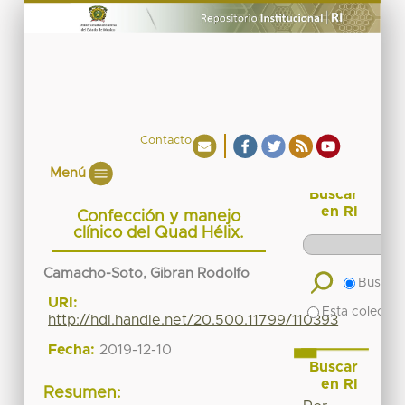
Contacto
Menú
Buscar
en RI
Confección y manejo
clínico del Quad Hélix.
Camacho-Soto, Gibran Rodolfo
Buscar 
URI:
Esta colecció
http://hdl.handle.net/20.500.11799/110393
Fecha:
2019-12-10
Buscar
en RI
Resumen: