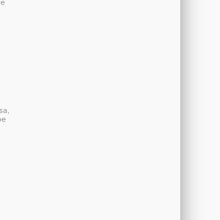
de
sa,
be