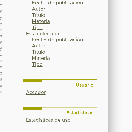
Fecha de publicación
ro
Autor
ia
Título
 y
Materia
 y
Tipo
de
Esta colección
on
Fecha de publicación
la
Autor
 y
Título
 a
Materia
te
Tipo
mo
ue
ra
Usuario
ra
io
Acceder
Estadísticas
Estadísticas de uso