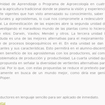
 Unidad de Aprendizaje o Programa de Agroecología en cuat
la agricultura tradicional donde se plasma la visión y experienc
nte vigentes que han visto amenazado su conocimiento, saber
turales y agrosistemas, lo cual nos compromete a redescubrir
l. La domesticación de las especies abre la segunda unidad 
vestigando el maravilloso mundo de las plantas como lo hicier
ellos: Darwin, Vavilov, Mendel y otros. La tercera unidad 
uda es una de las mejores alternativas para el mejoramiento
able de procesos biogeoquímicos en él. En esta unidad se dan
ntes y sus características. Esto permitirá en el alumno-discen
 en beneficio de los agrosistemas con los productores, así co
roblematica de producción y productividad. La cuarta unidad q
u propuesta en señalar la diversidad de vertientes alternativas pa
cial. Por lo que, con estas propuestas se reduce el pretexto pa
doramente en busca de un mundo mejor, como diría ese gen
 Poper.
oductores en lenguaje sencillo para ser aplicado de inmediato.
ital