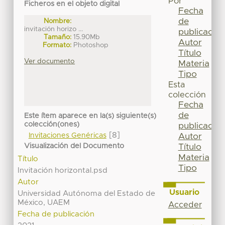
Por
Ficheros en el objeto digital
Fecha
de
Nombre:
invitación horizo ...
publicación
Tamaño:
15.90Mb
Autor
Formato:
Photoshop
Título
Ver documento
Materia
Tipo
Esta
colección
Fecha
de
Este ítem aparece en la(s) siguiente(s)
colección(ones)
publicación
[8]
Invitaciones Genéricas
Autor
Visualización del Documento
Título
Materia
Título
Tipo
Invitación horizontal.psd
Autor
Usuario
Universidad Autónoma del Estado de
México, UAEM
Acceder
Fecha de publicación