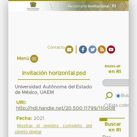
Contacto
Menú
Buscar
en RI
Invitación horizontal.psd
Universidad Autónoma del Estado
de México, UAEM
Buscar 
URI:
Esta colecció
http://hdl.handle.net/20.500.11799/110508
Fecha:
2021
Buscar
Mostrar el registro completo del
en RI
objeto digital