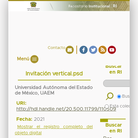
Contacto
Menú
Buscar
en RI
Invitación vertical.psd
Universidad Autónoma del Estado
de México, UAEM
Buscar 
URI:
Esta colecció
http://hdl.handle.net/20.500.11799/110509
Fecha:
2021
Buscar
Mostrar el registro completo del
en RI
objeto digital