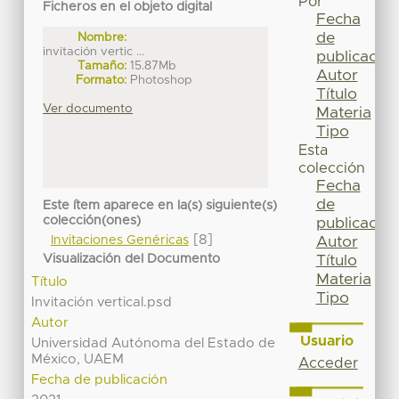
Por
Ficheros en el objeto digital
Fecha
de
Nombre:
invitación vertic ...
publicación
Tamaño:
15.87Mb
Autor
Formato:
Photoshop
Título
Ver documento
Materia
Tipo
Esta
colección
Fecha
de
Este ítem aparece en la(s) siguiente(s)
colección(ones)
publicación
[8]
Invitaciones Genéricas
Autor
Visualización del Documento
Título
Materia
Título
Tipo
Invitación vertical.psd
Autor
Usuario
Universidad Autónoma del Estado de
México, UAEM
Acceder
Fecha de publicación