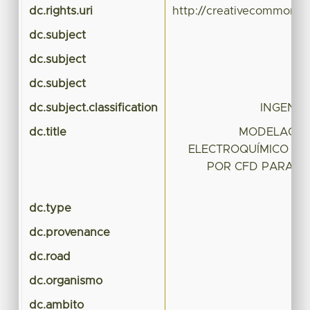
dc.rights.uri
http://creativecommons.o
dc.subject
dc.subject
dc.subject
dc.subject.classification
INGENIE
dc.title
MODELACIÓ
ELECTROQUÍMICO DE
POR CFD PARA EL
dc.type
Te
dc.provenance
dc.road
dc.organismo
dc.ambito