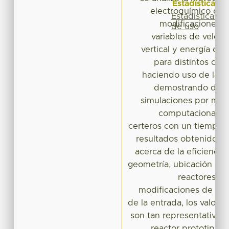
Estadísticas
electroquímico de f
Estadísticas
modificaciones, 
de uso
variables de veloci
vertical y energía cin
para distintos cau
haciendo uso de la h
demostrando de e
simulaciones por med
computacionales 
certeros con un tiempo d
resultados obtenidos b
acerca de la eficiencia
geometría, ubicación de 
reactores el
modificaciones de ubi
de la entrada, los valore
son tan representativos
reactor prototipo. 