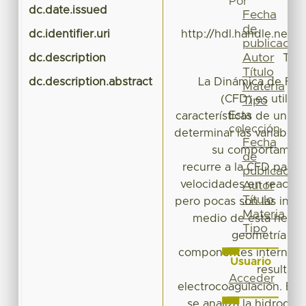
Por
dc.date.issued
Fecha
de
dc.identifier.uri
http://hdl.handle.net/
publicación
Autor
dc.description
Tesi
Título
dc.description.abstract
La Dinámica de Flu
Materia
(CFD) es utiliz
Tipo
Esta
características de un fl
colección
determinar las variables
Fecha
su comportamien
de
recurre a la CFD para
publicación
velocidades en reactor
Autor
Título
pero pocas son las inve
Materia
medio de esta herram
Tipo
geometría de 
componentes internos p
Usuario
resultad
Acceder
electrocoagulación. En e
se analiza la hidrodin