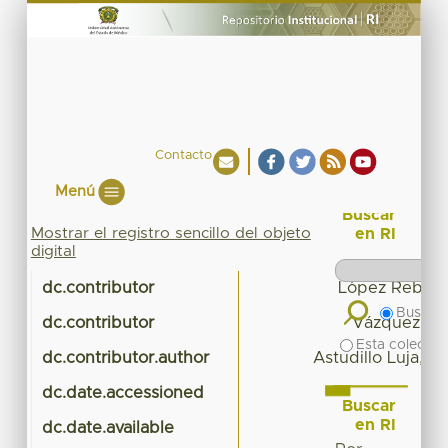
Contacto
Menú
Buscar
Mostrar el registro sencillo del objeto
en RI
digital
dc.contributor
López Rebolla
Buscar 
dc.contributor
Vázquez Mej
Esta colecció
dc.contributor.author
Astudillo Luja, 
dc.date.accessioned
20
Buscar
en RI
dc.date.available
20