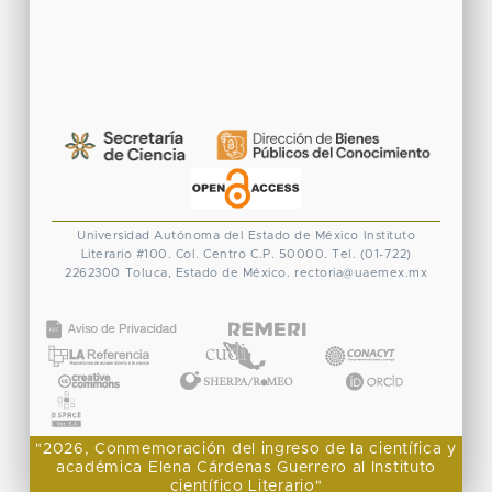
Universidad Autónoma del Estado de México
Instituto
Literario #100. Col. Centro
C.P. 50000. Tel. (01-722)
2262300
Toluca, Estado de México.
rectoria@uaemex.mx
CONACYT
"2026, Conmemoración del ingreso de la científica y
académica Elena Cárdenas Guerrero al Instituto
científico Literario"