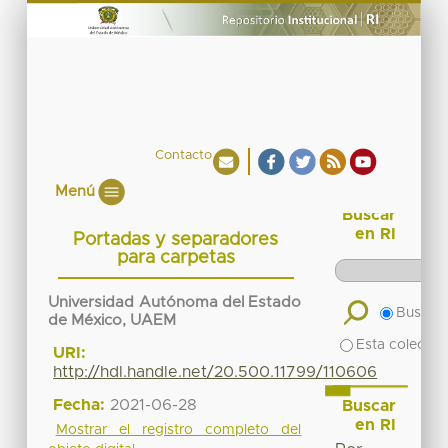
Contacto
Menú
Buscar
en RI
Portadas y separadores
para carpetas
Universidad Autónoma del Estado
Buscar 
de México, UAEM
Esta colecció
URI:
http://hdl.handle.net/20.500.11799/110606
Fecha:
2021-06-28
Buscar
en RI
Mostrar el registro completo del