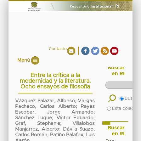
Contacto
Menú
Buscar
en RI
Entre la crítica a la
modernidad y la literatura.
Ocho ensayos de filosofía
Buscar 
Vázquez Salazar, Alfonso
;
Vargas
Pacheco, Carlos Alberto
;
Reyes
Esta colecció
Escobar, Jorge Armando
;
Sánchez Luque, Víctor Eduardo
;
Graf, Stephanie
;
Villalobos
Buscar
Manjarrez, Alberto
;
Dávila Suazo,
en RI
Carlos Román
;
Patiño Palafox, Luis
Aarón