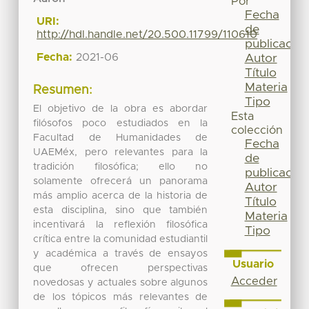
Por
Fecha
URI:
de
http://hdl.handle.net/20.500.11799/110610
publicación
Fecha:
2021-06
Autor
Título
Materia
Resumen:
Tipo
El objetivo de la obra es abordar
Esta
filósofos poco estudiados en la
colección
Facultad de Humanidades de
Fecha
UAEMéx, pero relevantes para la
de
tradición filosófica; ello no
publicación
solamente ofrecerá un panorama
Autor
más amplio acerca de la historia de
Título
esta disciplina, sino que también
Materia
incentivará la reflexión filosófica
Tipo
crítica entre la comunidad estudiantil
y académica a través de ensayos
Usuario
que ofrecen perspectivas
Acceder
novedosas y actuales sobre algunos
de los tópicos más relevantes de