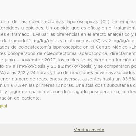
torio de las colecistectomías laparoscópicas (CL) se emple
steroideos u opioides. Un opioide que es eficaz en el tratamien
s el tramadol. Evaluar las diferencias en el efecto analgésico y 
 de tramadol 1 mg/kg/dosis vía intravenosa (IV) vs 2 mg/kg/dos
dos de colecistectomía laparoscópica en el Centro Médico «Li
tes posoperados de colecistectomía laparoscópica, directamen
e junio – noviembre 2020, los cuales se dividieron en función 
madol (IV a 1 mg/kg/dosis y SC a 2 mg/kg/dosis) y se compararon p
EVA) a las 2,12 y 24 horas y tipo de reacciones adversas asociados
enor número de reacciones adversas, ausentes hasta un 93.8%
en un 6.7% en las primeras 12 horas. Una sola dosis subcutánea 
til y segura en pacientes con dolor agudo posoperatorio, conlle
ación del paciente.
ital
Ver documento