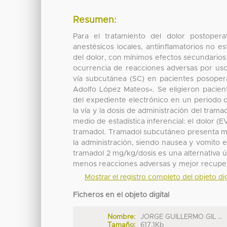
Resumen:
Para el tratamiento del dolor postopera
anestésicos locales, antiinflamatorios no e
del dolor, con mínimos efectos secundarios e
ocurrencia de reacciones adversas por uso
vía subcutánea (SC) en pacientes posopera
Adolfo López Mateos». Se eligieron pacien
del expediente electrónico en un periodo d
la vía y la dosis de administración del tra
medio de estadística inferencial: el dolor (
tramadol. Tramadol subcutáneo presenta m
la administración, siendo nausea y vomito 
tramadol 2 mg/kg/dosis es una alternativa ú
menos reacciones adversas y mejor recuper
Mostrar el registro completo del objeto dig
Ficheros en el objeto digital
Nombre:
JORGE GUILLERMO GIL ...
Tamaño:
617.1Kb