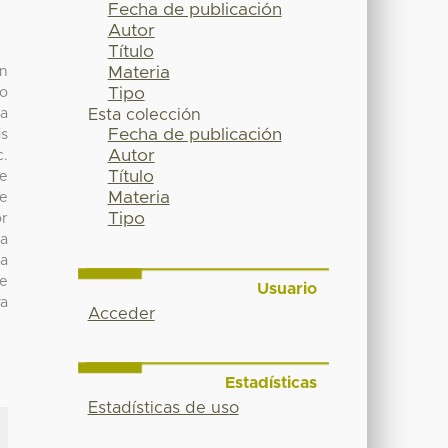
Fecha de publicación
Autor
Título
Materia
an
Tipo
to
la
Esta colección
Fecha de publicación
is
Autor
c.
Título
te
Materia
de
Tipo
or
 a
 a
de
Usuario
va
Acceder
Estadísticas
Estadísticas de uso