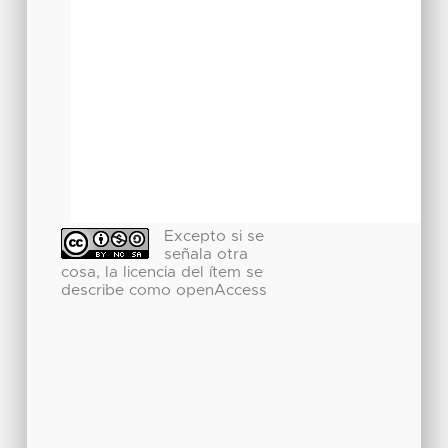
Excepto si se
señala otra
cosa, la licencia del ítem se
describe como openAccess