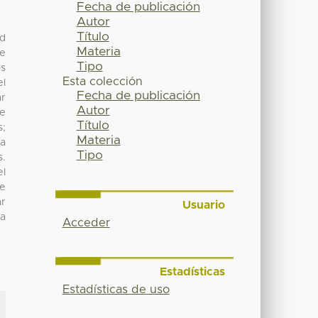
Fecha de publicación
Autor
Título
ad
Materia
de
Tipo
os
Esta colección
el
Fecha de publicación
ar
Autor
de
Título
s;
Materia
ha
Tipo
s.
el
de
ar
Usuario
la
Acceder
Estadísticas
Estadísticas de uso