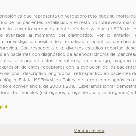
oncológica que representa un verdadero reto pues su mortalid
75% de los pacientes ha fallecido y el resto no sobrevivirá más 
e un tratamiento verdaderamente efectivo ya que el 80% de l
d avanzada al momento del diagnóstico. Por lo anterior, 
 la investigación posible de alternativas terapéuticas para brind
obrevida. Con respecto a ello, diversos estudios reportan des
s en pacientes con diagnóstico de adenocarcinoma del páncrea
péutica al bloquear estos receptores; sin embargo, ninguno 
a expresión de estos receptores con la evolución de los paciente
ervacional, descriptivo longitudinal, retrospectivo en pacientes d
ncológico Estatal ISSEMyM, en Toluca de Lerdo con diagnóstico 
eo a conveniencia, de 2008 a 2018. Esperamos lograr demostr
ptores hormonales (estrógenos, progesterona y andrógenos) y 
ital
Ver documento