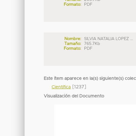
Formato:
PDF
Nombre:
SILVIA NATALIA LOPEZ ...
Tamaño:
765.7Kb
Formato:
PDF
Este ítem aparece en la(s) siguiente(s) cole
[1237]
Científica
Visualización del Documento