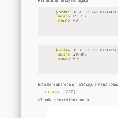
Ficheros en el objeto digital
Nombre:
JORGE EDUARDO CHANG .
Tamaño:
1.915Mb
Formato:
PDF
Nombre:
JORGE EDUARDO CHANG .
Tamaño:
249.4Kb
Formato:
PDF
Este ítem aparece en la(s) siguiente(s) cole
[1237]
Científica
Visualización del Documento