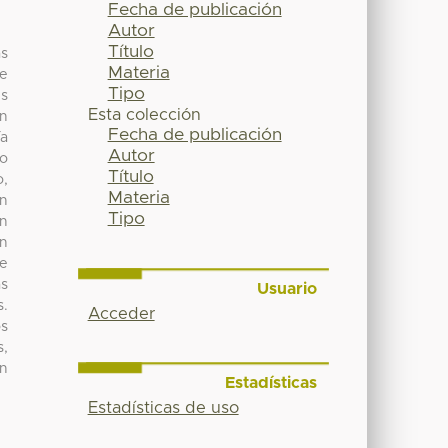
Fecha de publicación
Autor
Título
as
Materia
de
Tipo
es
Esta colección
en
Fecha de publicación
ía
Autor
no
Título
o,
Materia
En
Tipo
un
on
ue
s
Usuario
s.
Acceder
os
s,
en
Estadísticas
Estadísticas de uso