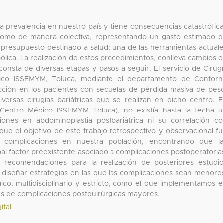
 prevalencia en nuestro país y tiene consecuencias catastrófic
l como de manera colectiva, representando un gasto estimado 
resupuesto destinado a salud; una de las herramientas actual
abólica. La realización de estos procedimientos, conlleva cambios 
onsta de diversas etapas y pasos a seguir. El servicio de Cirug
édico ISSEMYM, Toluca, mediante el departamento de Contor
cción en los pacientes con secuelas de pérdida masiva de pes
iversas cirugías bariátricas que se realizan en dicho centro. 
 Centro Médico ISSEMYM Toluca), no existía hasta la fecha 
iones en abdominoplastia postbariátrica ni su correlación c
que el objetivo de este trabajo retrospectivo y observacional f
 complicaciones en nuestra población, encontrando que la
cipal factor preexistente asociado a complicaciones postoperatoria
s recomendaciones para la realización de posteriores estudi
a diseñar estrategias en las que las complicaciones sean menore
ico, multidisciplinario y estricto, como el que implementamos 
des de complicaciones postquirúrgicas mayores.
ital