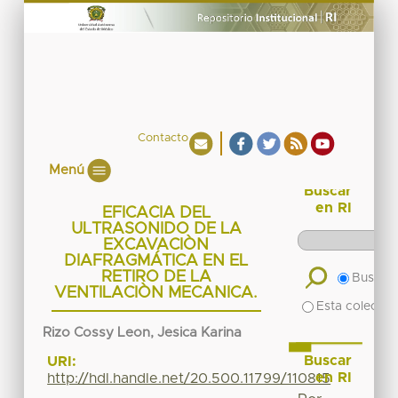
Contacto
Menú
Buscar
en RI
EFICACIA DEL
ULTRASONIDO DE LA
EXCAVACIÒN
DIAFRAGMÁTICA EN EL
RETIRO DE LA
Buscar 
VENTILACIÒN MECANICA.
Esta colecció
Rizo Cossy Leon, Jesica Karina
Buscar
URI:
en RI
http://hdl.handle.net/20.500.11799/110815