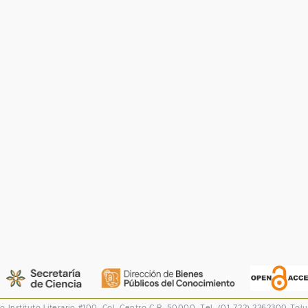
co
Instituto Literario #100. Col. Centro
C.P. 50000. Tel. (01-722) 2262300
Tolu