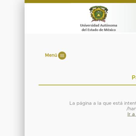
Menú
P
La página a la que está inte
/ha
Ir 