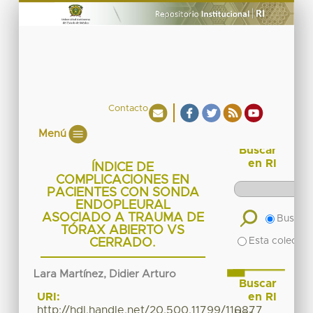
Contacto
Menú
Buscar
en RI
ÍNDICE DE
COMPLICACIONES EN
PACIENTES CON SONDA
ENDOPLEURAL
ASOCIADO A TRAUMA DE
Buscar 
TÓRAX ABIERTO VS
Esta colecció
CERRADO.
Lara Martínez, Didier Arturo
Buscar
en RI
URI:
http://hdl.handle.net/20.500.11799/110877