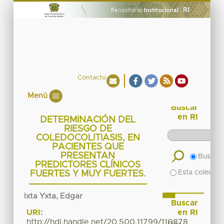
Contacto
Menú
Buscar
en RI
DETERMINACIÓN DEL
RIESGO DE
COLEDOCOLITIASIS, EN
PACIENTES QUE
PRESENTAN
Buscar 
PREDICTORES CLÍNICOS
Esta colecció
FUERTES Y MUY FUERTES.
Ixta Yxta, Edgar
Buscar
en RI
URI:
http://hdl.handle.net/20.500.11799/110878