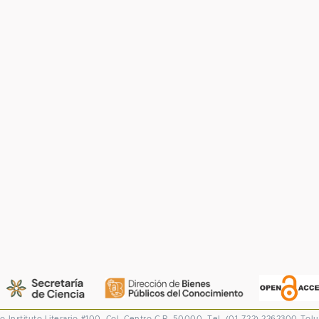
co
Instituto Literario #100. Col. Centro
C.P. 50000. Tel. (01-722) 2262300
Tolu