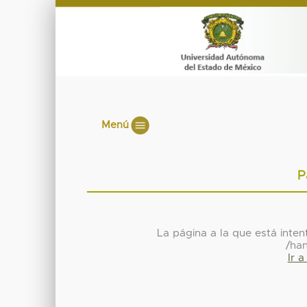
Menú
P
La página a la que está inte
/ha
Ir 