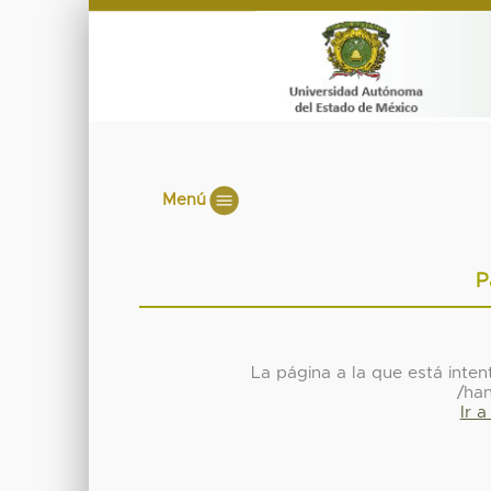
Menú
P
La página a la que está inte
/ha
Ir 