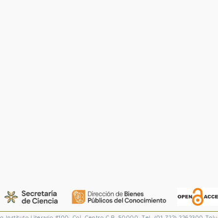
co
Instituto Literario #100. Col. Centro
C.P. 50000. Tel. (01-722) 2262300
Tolu