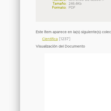
Tamaño:
246.4Kb
Formato:
PDF
Este ítem aparece en la(s) siguiente(s) cole
[1237]
Científica
Visualización del Documento