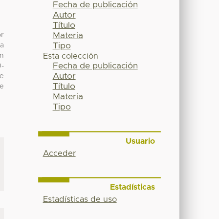
Fecha de publicación
Autor
Título
Materia
or
Tipo
na
an
Esta colección
Fecha de publicación
0-
Autor
e
Título
de
Materia
Tipo
Usuario
Acceder
Estadísticas
Estadísticas de uso