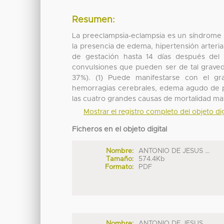
Resumen:
La preeclampsia-eclampsia es un síndrome a
la presencia de edema, hipertensión arteri
de gestación hasta 14 días después del 
convulsiones que pueden ser de tal graved
37%). (1) Puede manifestarse con el 
hemorragias cerebrales, edema agudo de pu
las cuatro grandes causas de mortalidad mat
Mostrar el registro completo del objeto dig
Ficheros en el objeto digital
Nombre:
ANTONIO DE JESUS ...
Tamaño:
574.4Kb
Formato:
PDF
Nombre:
ANTONIO DE JESUS ...