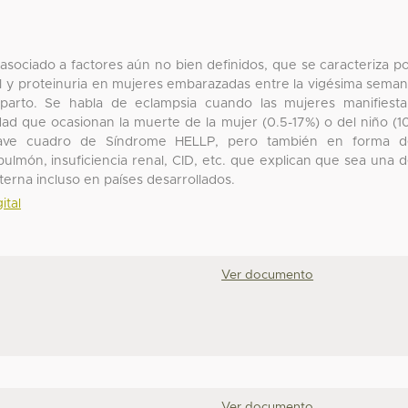
sociado a factores aún no bien definidos, que se caracteriza p
al y proteinuria en mujeres embarazadas entre la vigésima sema
parto. Se habla de eclampsia cuando las mujeres manifiest
ad que ocasionan la muerte de la mujer (0.5-17%) o del niño (1
grave cuadro de Síndrome HELLP, pero también en forma d
lmón, insuficiencia renal, CID, etc. que explican que sea una 
erna incluso en países desarrollados.
ital
Ver documento
Ver documento