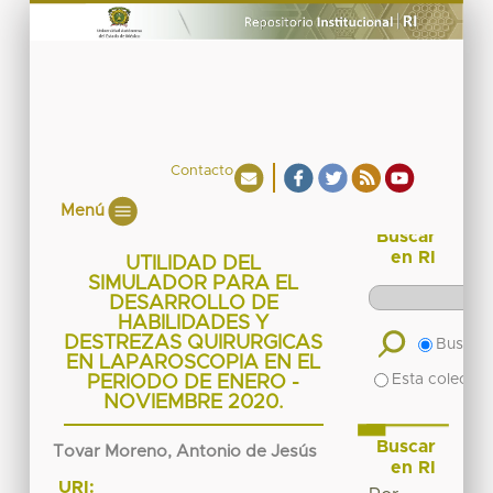
Contacto
Menú
Buscar
en RI
UTILIDAD DEL
SIMULADOR PARA EL
DESARROLLO DE
HABILIDADES Y
DESTREZAS QUIRURGICAS
Buscar 
EN LAPAROSCOPIA EN EL
Esta colecció
PERIODO DE ENERO -
NOVIEMBRE 2020.
Buscar
Tovar Moreno, Antonio de Jesús
en RI
URI: