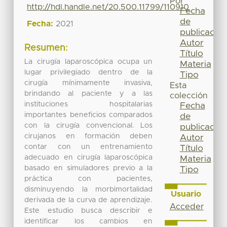
Por
http://hdl.handle.net/20.500.11799/110910
Fecha
de
Fecha:
2021
publicación
Autor
Resumen:
Título
La cirugía laparoscópica ocupa un
Materia
lugar privilegiado dentro de la
Tipo
cirugía mínimamente invasiva,
Esta
brindando al paciente y a las
colección
instituciones hospitalarias
Fecha
importantes beneficios comparados
de
con la cirugía convencional. Los
publicación
cirujanos en formación deben
Autor
contar con un entrenamiento
Título
adecuado en cirugía laparoscópica
Materia
basado en simuladores previo a la
Tipo
práctica con pacientes,
disminuyendo la morbimortalidad
Usuario
derivada de la curva de aprendizaje.
Acceder
Este estudio busca describir e
identificar los cambios en