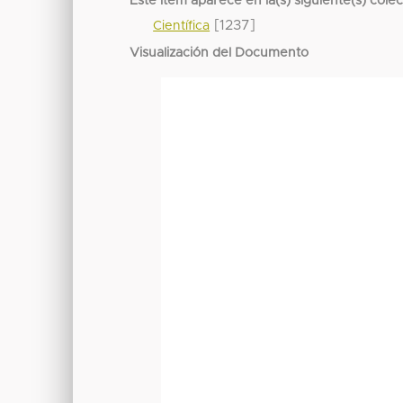
Este ítem aparece en la(s) siguiente(s) cole
[1237]
Científica
Visualización del Documento