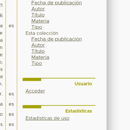
Fecha de publicación
21
Autor
Título
36
Materia
la
es
Tipo
de
Esta colección
Fecha de publicación
na
Autor
ón
Título
de
Materia
o,
Tipo
os
la
Usuario
n.
Acceder
r.
es
pa
es
Estadísticas
co
es
Estadísticas de uso
s
es