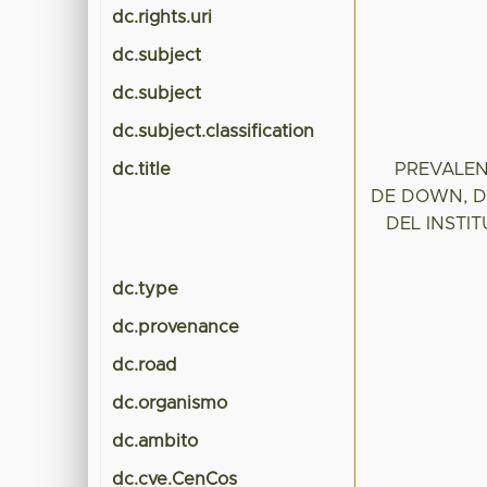
dc.rights.uri
dc.subject
dc.subject
dc.subject.classification
dc.title
PREVALEN
DE DOWN, D
DEL INSTI
dc.type
dc.provenance
dc.road
dc.organismo
dc.ambito
dc.cve.CenCos