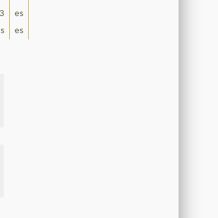
3
es
is
es