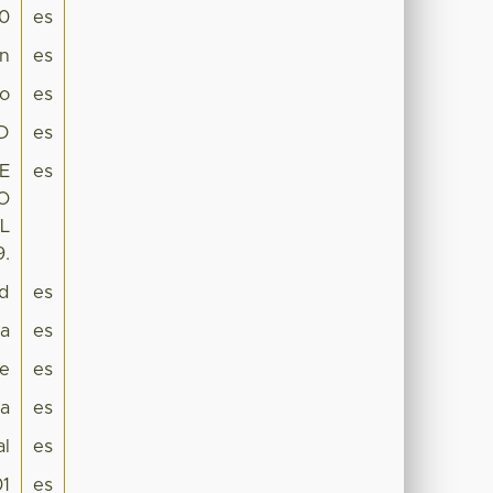
.0
es
wn
es
to
es
UD
es
E
es
O
L
.
ad
es
ca
es
e
es
na
es
al
es
1
es