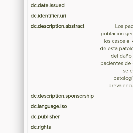
dc.date.issued
dc.identifier.uri
dc.description.abstract
Los pac
población gen
los casos el
de esta patol
del daño 
pacientes de 
se e
patologí
prevalenc
dc.description.sponsorship
dc.language.iso
dc.publisher
dc.rights