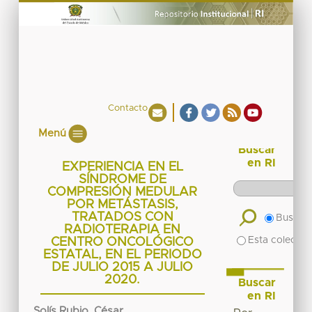
Contacto
Menú
Buscar
en RI
EXPERIENCIA EN EL
SÍNDROME DE
COMPRESIÓN MEDULAR
POR METÁSTASIS,
TRATADOS CON
Buscar 
RADIOTERAPIA EN
Esta colecció
CENTRO ONCOLÓGICO
ESTATAL, EN EL PERIODO
DE JULIO 2015 A JULIO
2020.
Buscar
en RI
Solís Rubio, César