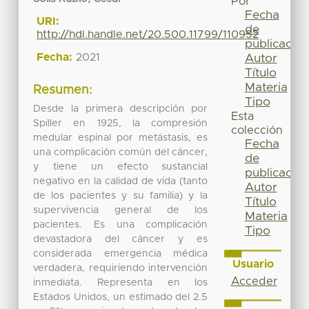
Por
Fecha
URI:
de
http://hdl.handle.net/20.500.11799/110952
publicación
Fecha:
2021
Autor
Título
Materia
Resumen:
Tipo
Desde la primera descripción por
Esta
Spiller en 1925, la compresión
colección
medular espinal por metástasis, es
Fecha
una complicación común del cáncer,
de
y tiene un efecto sustancial
publicación
negativo en la calidad de vida (tanto
Autor
de los pacientes y su familia) y la
Título
supervivencia general de los
Materia
pacientes. Es una complicación
Tipo
devastadora del cáncer y es
considerada emergencia médica
Usuario
verdadera, requiriendo intervención
Acceder
inmediata. Representa en los
Estados Unidos, un estimado del 2.5