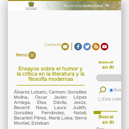
Contacto
Menú
Buscar
en RI
Ensayos sobre el humor y
la crítica en la literatura y la
filosofía modernas
Buscar 
Álvarez Lobato, Carmen
;
González
Molina, Oscar Javier
;
López
Esta colecció
Arriaga, Elsa
;
Dávila, Jesús
;
Becerril Nava, Laura Judith
;
González Fernández, Natali
;
Buscar
Bacarlett Pérez, María Luisa
;
Sierra
en RI
Montiel, Esteban