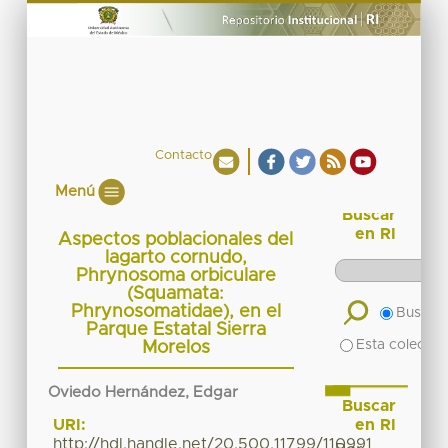
Contacto
Menú
Buscar
en RI
Aspectos poblacionales del
lagarto cornudo,
Phrynosoma orbiculare
(Squamata:
Phrynosomatidae), en el
Buscar 
Parque Estatal Sierra
Esta colecció
Morelos
Oviedo Hernández, Edgar
Buscar
en RI
URI:
http://hdl.handle.net/20.500.11799/110991