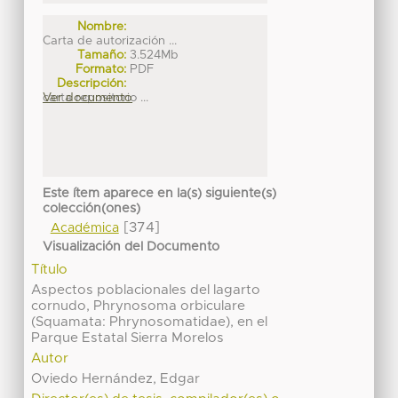
Nombre:
Carta de autorización ...
Tamaño:
3.524Mb
Formato:
PDF
Descripción:
carta repositorio ...
Ver documento
Este ítem aparece en la(s) siguiente(s)
colección(ones)
[374]
Académica
Visualización del Documento
Título
Aspectos poblacionales del lagarto
cornudo, Phrynosoma orbiculare
(Squamata: Phrynosomatidae), en el
Parque Estatal Sierra Morelos
Autor
Oviedo Hernández, Edgar