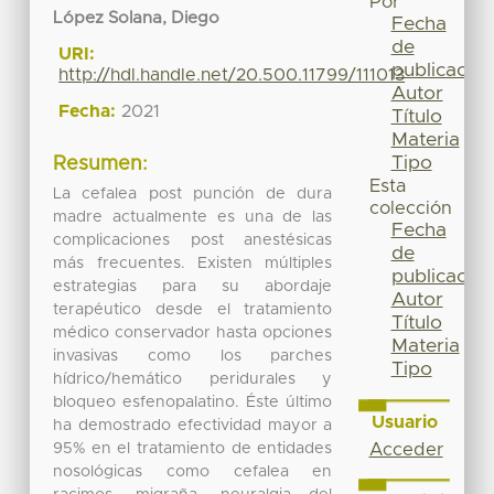
Por
López Solana, Diego
Fecha
de
URI:
publicación
http://hdl.handle.net/20.500.11799/111013
Autor
Fecha:
2021
Título
Materia
Tipo
Resumen:
Esta
La cefalea post punción de dura
colección
madre actualmente es una de las
Fecha
complicaciones post anestésicas
de
más frecuentes. Existen múltiples
publicación
estrategias para su abordaje
Autor
terapéutico desde el tratamiento
Título
médico conservador hasta opciones
Materia
invasivas como los parches
Tipo
hídrico/hemático peridurales y
bloqueo esfenopalatino. Éste último
Usuario
ha demostrado efectividad mayor a
95% en el tratamiento de entidades
Acceder
nosológicas como cefalea en