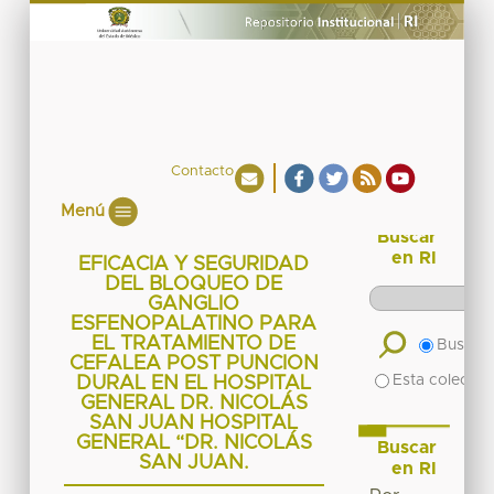
Contacto
Menú
Buscar
en RI
EFICACIA Y SEGURIDAD
DEL BLOQUEO DE
GANGLIO
ESFENOPALATINO PARA
EL TRATAMIENTO DE
Buscar 
CEFALEA POST PUNCION
Esta colecció
DURAL EN EL HOSPITAL
GENERAL DR. NICOLÁS
SAN JUAN HOSPITAL
GENERAL “DR. NICOLÁS
Buscar
SAN JUAN.
en RI