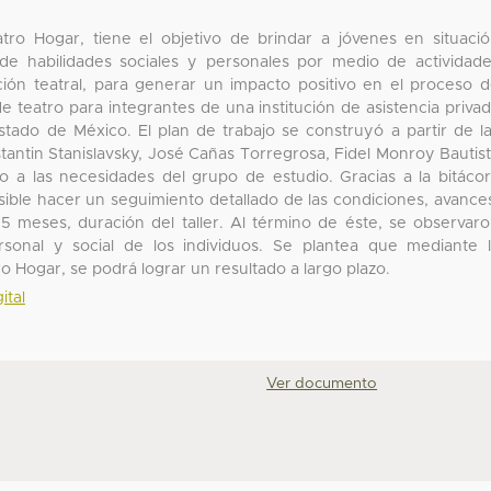
eatro Hogar, tiene el objetivo de brindar a jóvenes en situaci
o de habilidades sociales y personales por medio de actividad
ción teatral, para generar un impacto positivo en el proceso 
 de teatro para integrantes de una institución de asistencia priva
stado de México. El plan de trabajo se construyó a partir de l
stantin Stanislavsky, José Cañas Torregrosa, Fidel Monroy Bautis
 a las necesidades del grupo de estudio. Gracias a la bitáco
sible hacer un seguimiento detallado de las condiciones, avance
 5 meses, duración del taller. Al término de éste, se observar
ersonal y social de los individuos. Se plantea que mediante 
ro Hogar, se podrá lograr un resultado a largo plazo.
ital
Ver documento