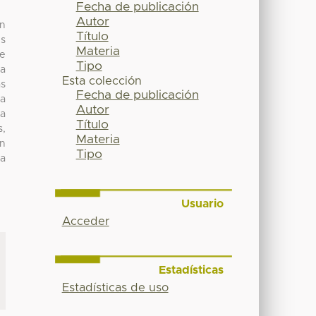
Fecha de publicación
Autor
ón
Título
es
Materia
de
Tipo
da
Esta colección
as
Fecha de publicación
ta
Autor
ra
Título
s,
Materia
on
Tipo
la
Usuario
Acceder
Estadísticas
Estadísticas de uso