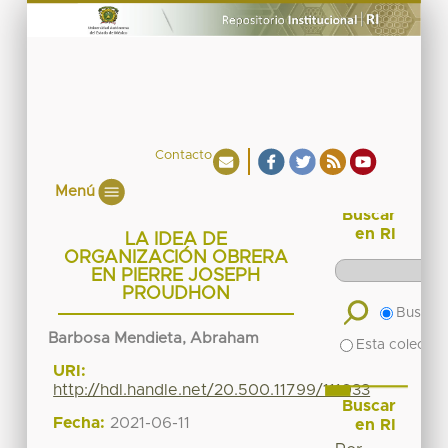
Contacto
Menú
Buscar
en RI
LA IDEA DE
ORGANIZACIÓN OBRERA
EN PIERRE JOSEPH
PROUDHON
Buscar 
Barbosa Mendieta, Abraham
Esta colecció
URI:
http://hdl.handle.net/20.500.11799/111033
Buscar
Fecha:
2021-06-11
en RI